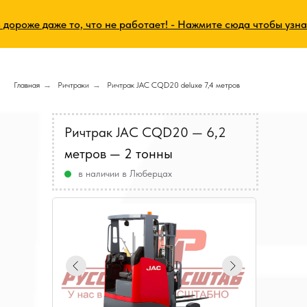
роже даже то, что не работает! - Нажмите сюда чтобы узнать
Главная
→
Ричтраки
→
Ричтрак JAC CQD20 deluxe 7,4 метров
Ричтрак JAC CQD20 — 6,2
метров
— 2 тонны
в наличии в Люберцах