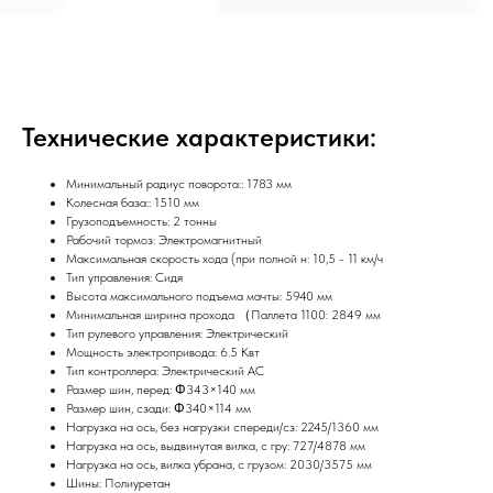
Технические характеристики:
Минимальный радиус поворота:: 1783 мм
Колесная база:: 1510 мм
Грузоподъемность: 2 тонны
Рабочий тормоз: Электромагнитный
Максимальная скорость хода (при полной н: 10,5 - 11 км/ч
Тип управления: Сидя
Высота максимального подъема мачты: 5940 мм
Минимальная ширина прохода （Паллета 1100: 2849 мм
Тип рулевого управления: Электрический
Мощность электропривода: 6.5 Квт
Тип контроллера: Электрический АС
Размер шин, перед: Φ343×140 мм
Размер шин, сзади: Φ340×114 мм
Нагрузка на ось, без нагрузки спереди/сз: 2245/1360 мм
Нагрузка на ось, выдвинутая вилка, с гру: 727/4878 мм
Нагрузка на ось, вилка убрана, с грузом: 2030/3575 мм
Шины: Полиуретан