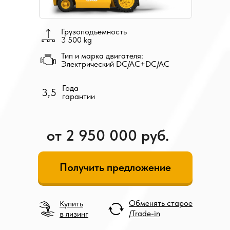
Грузоподъемность
3 500 kg
Тип и марка двигателя:
Электрический DC/AC+DC/AC
Года
3,5
гарантии
от 2 950 000 руб.
Получить предложение
Обменять старое
Купить
/Trade-in
в лизинг